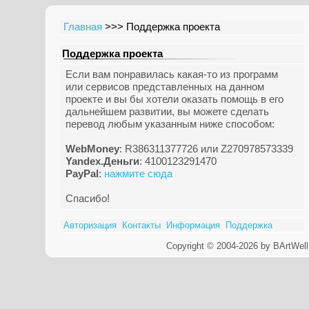
Главная
>>> Поддержка проекта
Поддержка проекта
Если вам понравилась какая-то из программ
или сервисов представленных на данном
проекте и вы бы хотели оказать помощь в его
дальнейшем развитии, вы можете сделать
перевод любым указанным ниже способом:
WebMoney
: R386311377726 или Z270978573339
Yandex.Деньги
: 4100123291470
PayPal
:
нажмите сюда
Спасибо!
Авторизация
Контакты
Информация
Поддержка
Copyright © 2004-2026 by BArtWell