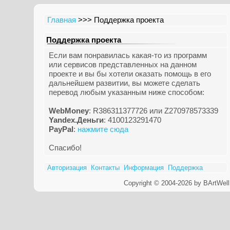
Главная
>>> Поддержка проекта
Поддержка проекта
Если вам понравилась какая-то из программ
или сервисов представленных на данном
проекте и вы бы хотели оказать помощь в его
дальнейшем развитии, вы можете сделать
перевод любым указанным ниже способом:
WebMoney
: R386311377726 или Z270978573339
Yandex.Деньги
: 4100123291470
PayPal
:
нажмите сюда
Спасибо!
Авторизация
Контакты
Информация
Поддержка
Copyright © 2004-2026 by BArtWell