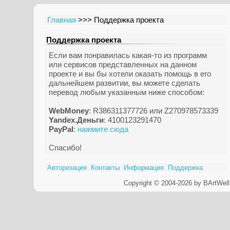
Главная
>>> Поддержка проекта
Поддержка проекта
Если вам понравилась какая-то из программ
или сервисов представленных на данном
проекте и вы бы хотели оказать помощь в его
дальнейшем развитии, вы можете сделать
перевод любым указанным ниже способом:
WebMoney
: R386311377726 или Z270978573339
Yandex.Деньги
: 4100123291470
PayPal
:
нажмите сюда
Спасибо!
Авторизация
Контакты
Информация
Поддержка
Copyright © 2004-2026 by BArtWell