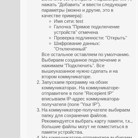
нажать "Добавить" и ввести следующие
параметры (можно и другие, это в
качестве примера):
Имя сети: test
Галочка "Прямое подключение
устройств" отмечена
Проверка подлинности: "Открыть"
Шифрование данных:
"Отключенный"
Все остальное оставляем по умолчанию.
Выбираем созданное подключение и
нажимаем "Подключить". Все
вышеуказанное нужно сделать и на
втором коммуникаторе.
Запускаем программу на обоих
коммуникаторах. На коммуникаторе-
отправителе в поле "Recepient IP"
вписываем IP-адрес коммуникатора-
получателя (поле "Your IP").
На коммуникаторе-получателе выбираем
папку для сохранения файлов.
Рекомендуется выбрать карту памяти, т.к.,
большие файлы могут не поместиться в
памяти устройства.
На коммуникаторе-отправителе выбираем