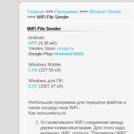
Главная
>>>
Программы
>>>
Windows Mobile
>>> WiFi File Sender
WiFi File Sender
Android:
APK
(4.36 мб)
Yandex.Store:
открыть
Google Play:
Android
/
WEB
Windows Mobile:
CAB
(107.56 кб)
Windows для ПК:
EXE
(1007.47 кб)
Небольшая программа для передачи файлов и
папок посредством WiFi.
Как пользоваться:
Устанавливаете WiFi соединение между
двумя коммуникаторами. Для этого надо
включить WiFi, открыть "Параметры WiFi",