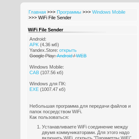
Главная
>>>
Программы
>>>
Windows Mobile
>>> WiFi File Sender
WiFi File Sender
Android:
APK
(4.36 мб)
Yandex.Store:
открыть
Google Play:
Android
/
WEB
Windows Mobile:
CAB
(107.56 кб)
Windows для ПК:
EXE
(1007.47 кб)
Небольшая программа для передачи файлов и
папок посредством WiFi.
Как пользоваться:
Устанавливаете WiFi соединение между
двумя коммуникаторами. Для этого надо
включить WiFi, открыть "Параметры WiFi",