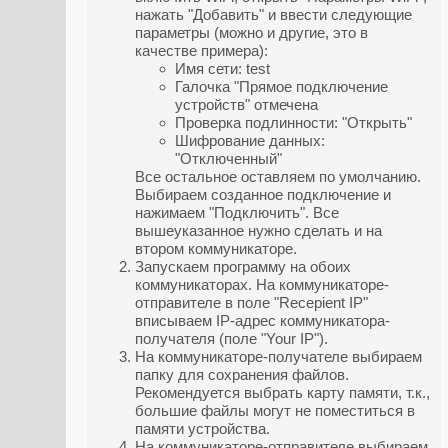
нажать "Добавить" и ввести следующие
параметры (можно и другие, это в
качестве примера):
Имя сети: test
Галочка "Прямое подключение
устройств" отмечена
Проверка подлинности: "Открыть"
Шифрование данных:
"Отключенный"
Все остальное оставляем по умолчанию.
Выбираем созданное подключение и
нажимаем "Подключить". Все
вышеуказанное нужно сделать и на
втором коммуникаторе.
Запускаем программу на обоих
коммуникаторах. На коммуникаторе-
отправителе в поле "Recepient IP"
вписываем IP-адрес коммуникатора-
получателя (поле "Your IP").
На коммуникаторе-получателе выбираем
папку для сохранения файлов.
Рекомендуется выбрать карту памяти, т.к.,
большие файлы могут не поместиться в
памяти устройства.
На коммуникаторе-отправителе выбираем