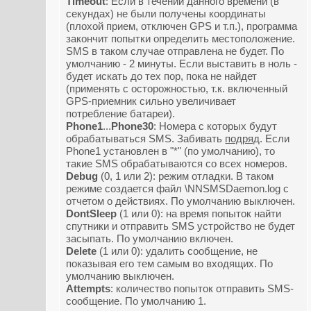
Timeout
: Если в течении данного времени (в
секундах) не были получены координаты
(плохой прием, отключен GPS и т.п.), программа
закончит попытки определить местоположение.
SMS в таком случае отправлена не будет. По
умолчанию - 2 минуты. Если выставить в ноль -
будет искать до тех пор, пока не найдет
(применять с осторожностью, т.к. включенный
GPS-приемник сильно увеличивает
потребление батареи).
Phone1
...
Phone30
: Номера с которых будут
обрабатываться SMS. Забивать
подряд
. Если
Phone1 установлен в "*" (по умолчанию), то
такие SMS обрабатываются со всех номеров.
Debug
(0, 1 или 2): режим отладки. В таком
режиме создается файл \NNSMSDaemon.log с
отчетом о действиях. По умолчанию выключен.
DontSleep
(1 или 0): на время попыток найти
спутники и отправить SMS устройство не будет
засыпать. По умолчанию включен.
Delete
(1 или 0): удалить сообщение, не
показывая его тем самым во входящих. По
умолчанию выключен.
Attempts
: количество попыток отправить SMS-
сообщение. По умолчанию 1.