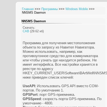
Главная
>>>
Программы
>>>
Windows Mobile
>>>
NNSMS Daemon
NNSMS Daemon
Скачать:
CAB
(29.62 кб)
Программа для получения местоположения
объекта по запросу из Навител Навигатора.
Можно использовать, например, как
противоугонное средство для коммуникатора
или чтобы узнать где находится ребенок. Не
имеет интерфейса. Все настройки хранятся в
реестре по адресу
HKEY_CURRENT_USER\Software\BArtWell\NNSM
ниже приведен список ключей:
UseAPI
: Использовать GPS API вместо COM-
портов. По умолчанию 1.
GPSPort
: порт GPS-приемника.
GPSSpeed
: скорость порта GPS-приемника. По
умолчанию - 4800.