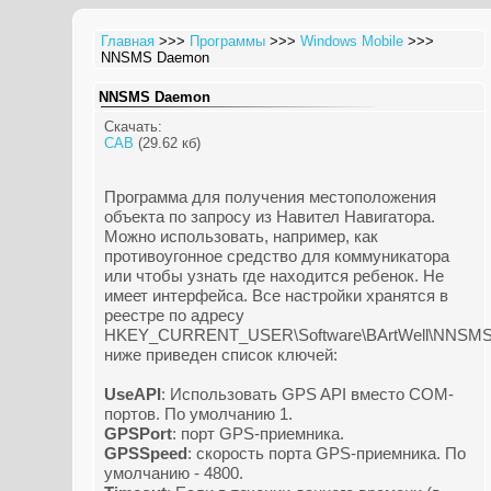
Главная
>>>
Программы
>>>
Windows Mobile
>>>
NNSMS Daemon
NNSMS Daemon
Скачать:
CAB
(29.62 кб)
Программа для получения местоположения
объекта по запросу из Навител Навигатора.
Можно использовать, например, как
противоугонное средство для коммуникатора
или чтобы узнать где находится ребенок. Не
имеет интерфейса. Все настройки хранятся в
реестре по адресу
HKEY_CURRENT_USER\Software\BArtWell\NNSM
ниже приведен список ключей:
UseAPI
: Использовать GPS API вместо COM-
портов. По умолчанию 1.
GPSPort
: порт GPS-приемника.
GPSSpeed
: скорость порта GPS-приемника. По
умолчанию - 4800.