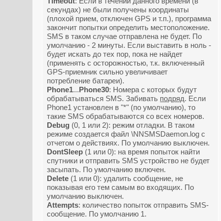
Timeout
: Если в течении данного времени (в
секундах) не были получены координаты
(плохой прием, отключен GPS и т.п.), программа
закончит попытки определить местоположение.
SMS в таком случае отправлена не будет. По
умолчанию - 2 минуты. Если выставить в ноль -
будет искать до тех пор, пока не найдет
(применять с осторожностью, т.к. включенный
GPS-приемник сильно увеличивает
потребление батареи).
Phone1
...
Phone30
: Номера с которых будут
обрабатываться SMS. Забивать
подряд
. Если
Phone1 установлен в "*" (по умолчанию), то
такие SMS обрабатываются со всех номеров.
Debug
(0, 1 или 2): режим отладки. В таком
режиме создается файл \NNSMSDaemon.log с
отчетом о действиях. По умолчанию выключен.
DontSleep
(1 или 0): на время попыток найти
спутники и отправить SMS устройство не будет
засыпать. По умолчанию включен.
Delete
(1 или 0): удалить сообщение, не
показывая его тем самым во входящих. По
умолчанию выключен.
Attempts
: количество попыток отправить SMS-
сообщение. По умолчанию 1.