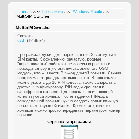
Главная
>>>
Программы
>>>
Windows Mobile
>>>
MultiSIM Switcher
MultiSIM Switcher
Скачать:
CAB
(42.89 кб)
Программа служит для переключения Silver мульти-
SIM карты. К сожалению, зачастую, родные
"переключалки" работают не совсем корректно и
приходится вручную выключать/включать GSM-
модуль, чтобы ввести PIN-код другой позиции. Данная
программа как раз делает именно это. В программе
можно указать до 16 PIN-кодов, а также запаролить
доступ к конфигуратору. PIN-коды хранятся в
зашифрованном виде. Для переключения позиций
используются ярлыки. После задания PIN-кода
определенной позиции нужно создать ярлык кликнув
по соответствующей иконке. Кроме того, вместо
ярлыков можно просто передавать параметром номер
позиции.
Скриншоты программы: