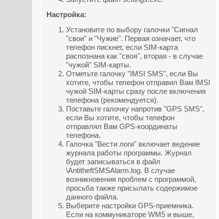
Настройка:
Установите по выбору галочки "Сигнал
"свои" и "Чужие". Первая означает, что
телефон пискнет, если SIM-карта
распознана как "своя", вторая - в случае
"чужой" SIM-карты.
Отметьте галочку "IMSI SMS", если Вы
хотите, чтобы телефон отправил Вам IMSI
чужой SIM-карты сразу после включения
телефона (рекомендуется).
Поставьте галочку напротив "GPS SMS",
если Вы хотите, чтобы телефон
отправлял Вам GPS-координаты
телефона.
Галочка "Вести логи" включает ведение
журнала работы программы. Журнал
будет записываться в файл
\AntitheftSMSAlarm.log. В случае
возникновения проблем с программой,
просьба также присылать содержимое
данного файла.
Выберите настройки GPS-приемника.
Если на коммуникаторе WM5 и выше,