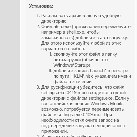
Установка:
Распаковать архив в любую удобную
директорию
Файл atsa.exe (при желании переименуйте
например в shell.exe, чтобы
замаскировать) добавьте в автозагрузку.
Для этого используйте любой из этих
вариантов на выбор:
скопируйте этот файл в папку
автозагрузки (обычно это
\Windows\Startup)
добавьте запись Launch* в реестре
по пути HKLM\init с указанием имени
файла в значении
Для русификации убедитесь, что файл
settings.exe.0419.mui находится в одной
директории с файлом settings.exe. Если у
вас английская версия Windows Mobile,
возможно, потребуется переименовать
файл в settings.exe.0409.mui. При
необходимости отключите запрос на
подтверждение запуска неподписанных
приложений.
Запустите файл settings.exe.