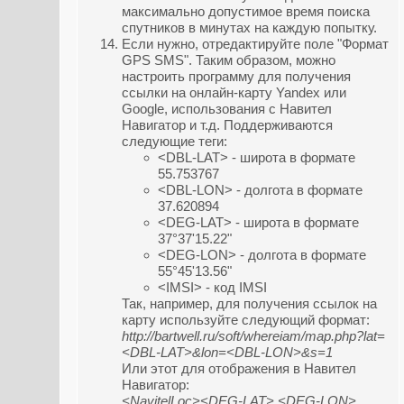
максимально допустимое время поиска
спутников в минутах на каждую попытку.
Если нужно, отредактируйте поле "Формат
GPS SMS". Таким образом, можно
настроить программу для получения
ссылки на онлайн-карту Yandex или
Google, использования с Навител
Навигатор и т.д. Поддерживаются
следующие теги:
<DBL-LAT> - широта в формате
55.753767
<DBL-LON> - долгота в формате
37.620894
<DEG-LAT> - широта в формате
37°37'15.22"
<DEG-LON> - долгота в формате
55°45'13.56"
<IMSI> - код IMSI
Так, например, для получения ссылок на
карту используйте следующий формат:
http://bartwell.ru/soft/whereiam/map.php?lat=
<DBL-LAT>&lon=<DBL-LON>&s=1
Или этот для отображения в Навител
Навигатор:
<NavitelLoc><DEG-LAT> <DEG-LON>