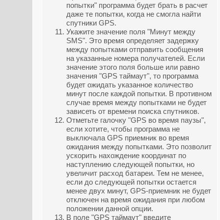
попытки" программа будет брать в расчет
даже те попытки, когда не смогла найти
спутники GPS.
Укажите значение поля "Минут между
SMS". Это время определяет задержку
между попытками отправить сообщения
на указанные номера получателей. Если
значение этого поля больше или равно
значения "GPS таймаут", то программа
будет ожидать указанное количество
минут после каждой попытки. В противном
случае время между попытками не будет
зависеть от времени поиска спутников.
Отметьте галочку "GPS во время паузы",
если хотите, чтобы программа не
выключала GPS приемник во время
ожидания между попытками. Это позволит
ускорить нахождение координат по
наступлению следующей попытки, но
увеличит расход батареи. Тем не менее,
если до следующей попытки остается
менее двух минут, GPS-приемник не будет
отключен на время ожидания при любом
положении данной опции.
В поле "GPS таймаут" введите