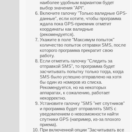
наиболее удобным вариантом будет
выбор значения "API".
Включите галочку "Только валидные GPS-
данные", если хотите, чтобы программа
ждала пока GPS-приемник отметит
координаты как валидные
(рекомендуется).
Укажите в поле "Максимум попыток"
количество попыток отправки SMS, после
которого программа прекратит свою
работу.
Если отметить галочку "Следить за
отправкой SMS", то программа будет
засчитывать попытку только тогда, когда
SMS было успешно отправлено на хотя
бы один из номеров из списка.
Рекомендуется, но на некоторых
аппаратах, к сожалению, работает
некорректно.
Установите галочку "SMS "нет спутников"
и программа будет отправлять SMS с
уведомлением о невозможности найти
спутники GPS (например, из-за плохого
приема).
При включенной опции "Засчитывать все