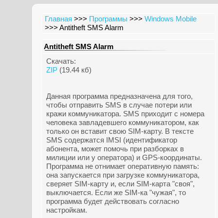
Главная
>>>
Программы
>>>
Windows Mobile
>>> Antitheft SMS Alarm
Antitheft SMS Alarm
Скачать:
ZIP
(19.44 кб)
Данная программа предназначена для того,
чтобы отправить SMS в случае потери или
кражи коммуникатора. SMS приходит с номера
человека завладевшего коммуникатором, как
только он вставит свою SIM-карту. В тексте
SMS содержатся IMSI (идентификатор
абонента, может помочь при разборках в
милиции или у оператора) и GPS-координаты.
Программа не отнимает оперативную память:
она запускается при загрузке коммуникатора,
сверяет SIM-карту и, если SIM-карта "своя",
выключается. Если же SIM-ка "чужая", то
программа будет действовать согласно
настройкам.