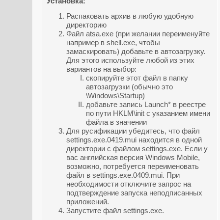
Установка:
Распаковать архив в любую удобную
директорию
Файл atsa.exe (при желании переименуйте
например в shell.exe, чтобы
замаскировать) добавьте в автозагрузку.
Для этого используйте любой из этих
вариантов на выбор:
скопируйте этот файл в папку
автозагрузки (обычно это
\Windows\Startup)
добавьте запись Launch* в реестре
по пути HKLM\init с указанием имени
файла в значении
Для русификации убедитесь, что файл
settings.exe.0419.mui находится в одной
директории с файлом settings.exe. Если у
вас английская версия Windows Mobile,
возможно, потребуется переименовать
файл в settings.exe.0409.mui. При
необходимости отключите запрос на
подтверждение запуска неподписанных
приложений.
Запустите файл settings.exe.