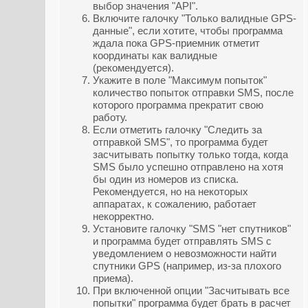
выбор значения "API".
Включите галочку "Только валидные GPS-
данные", если хотите, чтобы программа
ждала пока GPS-приемник отметит
координаты как валидные
(рекомендуется).
Укажите в поле "Максимум попыток"
количество попыток отправки SMS, после
которого программа прекратит свою
работу.
Если отметить галочку "Следить за
отправкой SMS", то программа будет
засчитывать попытку только тогда, когда
SMS было успешно отправлено на хотя
бы один из номеров из списка.
Рекомендуется, но на некоторых
аппаратах, к сожалению, работает
некорректно.
Установите галочку "SMS "нет спутников"
и программа будет отправлять SMS с
уведомлением о невозможности найти
спутники GPS (например, из-за плохого
приема).
При включенной опции "Засчитывать все
попытки" программа будет брать в расчет