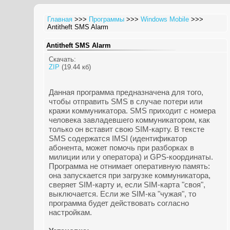
Главная
>>>
Программы
>>>
Windows Mobile
>>>
Antitheft SMS Alarm
Antitheft SMS Alarm
Скачать:
ZIP
(19.44 кб)
Данная программа предназначена для того,
чтобы отправить SMS в случае потери или
кражи коммуникатора. SMS приходит с номера
человека завладевшего коммуникатором, как
только он вставит свою SIM-карту. В тексте
SMS содержатся IMSI (идентификатор
абонента, может помочь при разборках в
милиции или у оператора) и GPS-координаты.
Программа не отнимает оперативную память:
она запускается при загрузке коммуникатора,
сверяет SIM-карту и, если SIM-карта "своя",
выключается. Если же SIM-ка "чужая", то
программа будет действовать согласно
настройкам.