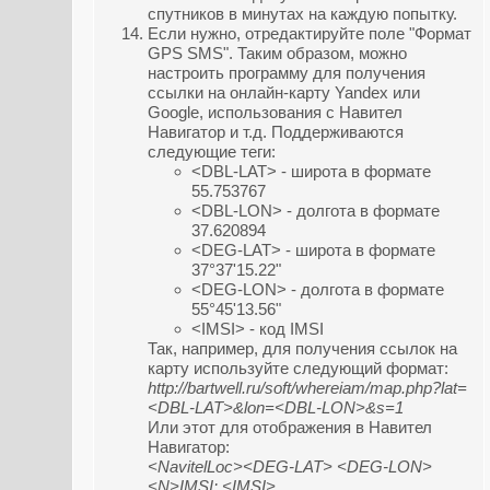
спутников в минутах на каждую попытку.
Если нужно, отредактируйте поле "Формат
GPS SMS". Таким образом, можно
настроить программу для получения
ссылки на онлайн-карту Yandex или
Google, использования с Навител
Навигатор и т.д. Поддерживаются
следующие теги:
<DBL-LAT> - широта в формате
55.753767
<DBL-LON> - долгота в формате
37.620894
<DEG-LAT> - широта в формате
37°37'15.22"
<DEG-LON> - долгота в формате
55°45'13.56"
<IMSI> - код IMSI
Так, например, для получения ссылок на
карту используйте следующий формат:
http://bartwell.ru/soft/whereiam/map.php?lat=
<DBL-LAT>&lon=<DBL-LON>&s=1
Или этот для отображения в Навител
Навигатор:
<NavitelLoc><DEG-LAT> <DEG-LON>
<N>IMSI: <IMSI>