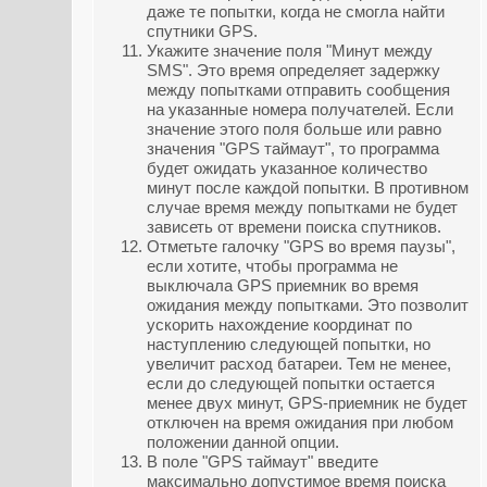
даже те попытки, когда не смогла найти
спутники GPS.
Укажите значение поля "Минут между
SMS". Это время определяет задержку
между попытками отправить сообщения
на указанные номера получателей. Если
значение этого поля больше или равно
значения "GPS таймаут", то программа
будет ожидать указанное количество
минут после каждой попытки. В противном
случае время между попытками не будет
зависеть от времени поиска спутников.
Отметьте галочку "GPS во время паузы",
если хотите, чтобы программа не
выключала GPS приемник во время
ожидания между попытками. Это позволит
ускорить нахождение координат по
наступлению следующей попытки, но
увеличит расход батареи. Тем не менее,
если до следующей попытки остается
менее двух минут, GPS-приемник не будет
отключен на время ожидания при любом
положении данной опции.
В поле "GPS таймаут" введите
максимально допустимое время поиска