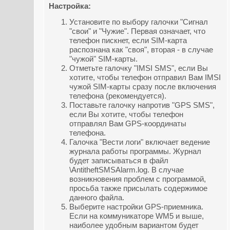
Настройка:
Установите по выбору галочки "Сигнал
"свои" и "Чужие". Первая означает, что
телефон пискнет, если SIM-карта
распознана как "своя", вторая - в случае
"чужой" SIM-карты.
Отметьте галочку "IMSI SMS", если Вы
хотите, чтобы телефон отправил Вам IMSI
чужой SIM-карты сразу после включения
телефона (рекомендуется).
Поставьте галочку напротив "GPS SMS",
если Вы хотите, чтобы телефон
отправлял Вам GPS-координаты
телефона.
Галочка "Вести логи" включает ведение
журнала работы программы. Журнал
будет записываться в файл
\AntitheftSMSAlarm.log. В случае
возникновения проблем с программой,
просьба также присылать содержимое
данного файла.
Выберите настройки GPS-приемника.
Если на коммуникаторе WM5 и выше,
наиболее удобным вариантом будет