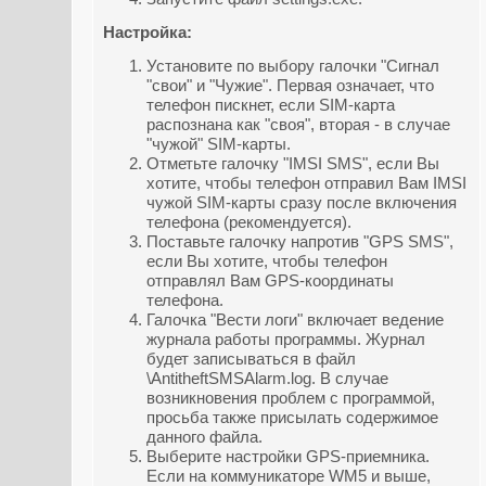
Настройка:
Установите по выбору галочки "Сигнал
"свои" и "Чужие". Первая означает, что
телефон пискнет, если SIM-карта
распознана как "своя", вторая - в случае
"чужой" SIM-карты.
Отметьте галочку "IMSI SMS", если Вы
хотите, чтобы телефон отправил Вам IMSI
чужой SIM-карты сразу после включения
телефона (рекомендуется).
Поставьте галочку напротив "GPS SMS",
если Вы хотите, чтобы телефон
отправлял Вам GPS-координаты
телефона.
Галочка "Вести логи" включает ведение
журнала работы программы. Журнал
будет записываться в файл
\AntitheftSMSAlarm.log. В случае
возникновения проблем с программой,
просьба также присылать содержимое
данного файла.
Выберите настройки GPS-приемника.
Если на коммуникаторе WM5 и выше,