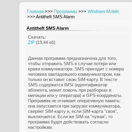
Главная
>>>
Программы
>>>
Windows Mobile
>>> Antitheft SMS Alarm
Antitheft SMS Alarm
Скачать:
ZIP
(19.44 кб)
Данная программа предназначена для того,
чтобы отправить SMS в случае потери или
кражи коммуникатора. SMS приходит с номера
человека завладевшего коммуникатором, как
только он вставит свою SIM-карту. В тексте
SMS содержатся IMSI (идентификатор
абонента, может помочь при разборках в
милиции или у оператора) и GPS-координаты.
Программа не отнимает оперативную память:
она запускается при загрузке коммуникатора,
сверяет SIM-карту и, если SIM-карта "своя",
выключается. Если же SIM-ка "чужая", то
программа будет действовать согласно
настройкам.