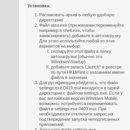
Установка:
Распаковать архив в любую удобную
директорию
Файл atsa.exe (при желании переименуйте
например в shell.exe, чтобы
замаскировать) добавьте в автозагрузку.
Для этого используйте любой из этих
вариантов на выбор:
скопируйте этот файл в папку
автозагрузки (обычно это
\Windows\Startup)
добавьте запись Launch* в реестре
по пути HKLM\init с указанием имени
файла в значении
Для русификации убедитесь, что файл
settings.exe.0419.mui находится в одной
директории с файлом settings.exe. Если у
вас английская версия Windows Mobile,
возможно, потребуется переименовать
файл в settings.exe.0409.mui. При
необходимости отключите запрос на
подтверждение запуска неподписанных
приложений.
Запустите файл settings.exe.