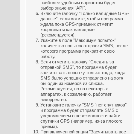
наиболее удобным вариантом будет
выбор значения "API".
Включите галочку "Только валидные GPS-
данные", если хотите, чтобы программа
ждала пока GPS-приемник отметит
координаты как валидные
(рекомендуется).
Укажите в поле "Максимум попыток"
количество попыток отправки SMS, после
которого программа прекратит свою
работу.
Если отметить галочку "Следить за
отправкой SMS", то программа будет
засчитывать попытку только тогда, когда
SMS было успешно отправлено на хотя
бы один из номеров из списка.
Рекомендуется, но на некоторых
аппаратах, к сожалению, работает
некорректно.
Установите галочку "SMS "нет спутников"
и программа будет отправлять SMS с
уведомлением о невозможности найти
спутники GPS (например, из-за плохого
приема).
При включенной опции "Засчитывать все