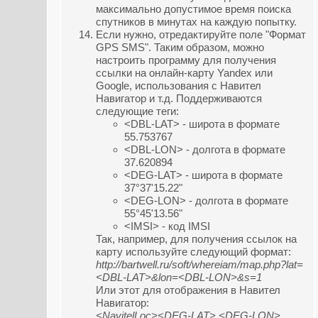
максимально допустимое время поиска
спутников в минутах на каждую попытку.
Если нужно, отредактируйте поле "Формат
GPS SMS". Таким образом, можно
настроить программу для получения
ссылки на онлайн-карту Yandex или
Google, использования с Навител
Навигатор и т.д. Поддерживаются
следующие теги:
<DBL-LAT> - широта в формате
55.753767
<DBL-LON> - долгота в формате
37.620894
<DEG-LAT> - широта в формате
37°37'15.22"
<DEG-LON> - долгота в формате
55°45'13.56"
<IMSI> - код IMSI
Так, например, для получения ссылок на
карту используйте следующий формат:
http://bartwell.ru/soft/whereiam/map.php?lat=
<DBL-LAT>&lon=<DBL-LON>&s=1
Или этот для отображения в Навител
Навигатор:
<NavitelLoc><DEG-LAT> <DEG-LON>