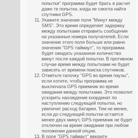
попытки" программа будет брать в расчет
даже те попытки, когда не смогла найти
спутники GPS.
Укажите значение поля "Минут между
SMS". Это время определяет задержку
между попытками отправить сообщения
на указанные номера получателей. Если
значение этого поля больше или равно
значения "GPS таймаут", то программа
будет ожидать указанное количество
минут после каждой попытки. В противном
случае время между попытками не будет
зависеть от времени поиска спутников.
Отметьте галочку "GPS во время паузы",
если хотите, чтобы программа не
выключала GPS приемник во время
ожидания между попытками. Это позволит
ускорить нахождение координат по
наступлению следующей попытки, но
увеличит расход батареи. Тем не менее,
если до следующей попытки остается
менее двух минут, GPS-приемник не будет
отключен на время ожидания при любом
положении данной опции.
В поле "GPS таймаут" введите