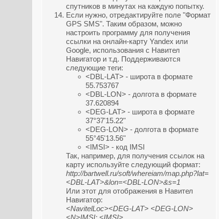
спутников в минутах на каждую попытку.
Если нужно, отредактируйте поле "Формат
GPS SMS". Таким образом, можно
настроить программу для получения
ссылки на онлайн-карту Yandex или
Google, использования с Навител
Навигатор и т.д. Поддерживаются
следующие теги:
<DBL-LAT> - широта в формате
55.753767
<DBL-LON> - долгота в формате
37.620894
<DEG-LAT> - широта в формате
37°37'15.22"
<DEG-LON> - долгота в формате
55°45'13.56"
<IMSI> - код IMSI
Так, например, для получения ссылок на
карту используйте следующий формат:
http://bartwell.ru/soft/whereiam/map.php?lat=
<DBL-LAT>&lon=<DBL-LON>&s=1
Или этот для отображения в Навител
Навигатор:
<NavitelLoc><DEG-LAT> <DEG-LON>
<N>IMSI: <IMSI>