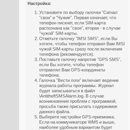
Настройка:
Установите по выбору галочки "Сигнал
"свои" и "Чужие". Первая означает, что
телефон пискнет, если SIM-карта
распознана как "своя", вторая - в случае
"чужой" SIM-карты.
Отметьте галочку "IMSI SMS", если Вы
хотите, чтобы телефон отправил Вам IMSI
чужой SIM-карты сразу после включения
телефона (рекомендуется).
Поставьте галочку напротив "GPS SMS",
если Вы хотите, чтобы телефон
отправлял Вам GPS-координаты
телефона.
Галочка "Вести логи" включает ведение
журнала работы программы. Журнал
будет записываться в файл
\AntitheftSMSAlarm.log. В случае
возникновения проблем с программой,
просьба также присылать содержимое
данного файла.
Выберите настройки GPS-приемника.
Если на коммуникаторе WM5 и выше,
наиболее удобным вариантом будет