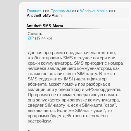
Главная
>>>
Программы
>>>
Windows Mobile
>>>
Antitheft SMS Alarm
Antitheft SMS Alarm
Скачать:
ZIP
(19.44 кб)
Данная программа предназначена для того,
чтобы отправить SMS в случае потери или
кражи коммуникатора. SMS приходит с номера
человека завладевшего коммуникатором, как
только он вставит свою SIM-карту. В тексте
SMS содержатся IMSI (идентификатор
абонента, может помочь при разборках в
милиции или у оператора) и GPS-координаты.
Программа не отнимает оперативную память:
она запускается при загрузке коммуникатора,
сверяет SIM-карту и, если SIM-карта "своя",
выключается. Если же SIM-ка "чужая", то
программа будет действовать согласно
настройкам.