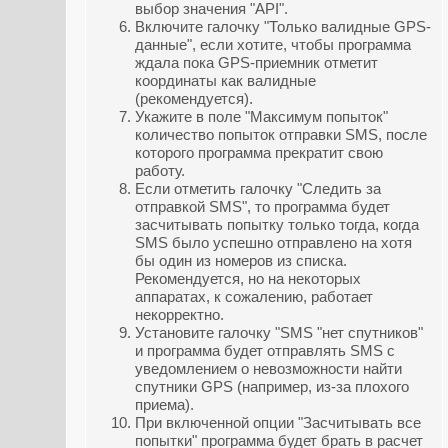
выбор значения "API".
Включите галочку "Только валидные GPS-
данные", если хотите, чтобы программа
ждала пока GPS-приемник отметит
координаты как валидные
(рекомендуется).
Укажите в поле "Максимум попыток"
количество попыток отправки SMS, после
которого программа прекратит свою
работу.
Если отметить галочку "Следить за
отправкой SMS", то программа будет
засчитывать попытку только тогда, когда
SMS было успешно отправлено на хотя
бы один из номеров из списка.
Рекомендуется, но на некоторых
аппаратах, к сожалению, работает
некорректно.
Установите галочку "SMS "нет спутников"
и программа будет отправлять SMS с
уведомлением о невозможности найти
спутники GPS (например, из-за плохого
приема).
При включенной опции "Засчитывать все
попытки" программа будет брать в расчет