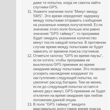
даже те попытки, когда не смогла найти
спутники GPS.
Укажите значение поля "Минут между
SMS". Это время определяет задержку
между попытками отправить сообщения
на указанные номера получателей. Если
значение этого поля больше или равно
значения "GPS таймаут", то программа
будет ожидать указанное количество
минут после каждой попытки. В противном
случае время между попытками не будет
зависеть от времени поиска спутников.
Отметьте галочку "GPS во время паузы",
если хотите, чтобы программа не
выключала GPS приемник во время
ожидания между попытками. Это позволит
ускорить нахождение координат по
наступлению следующей попытки, но
увеличит расход батареи. Тем не менее,
если до следующей попытки остается
менее двух минут, GPS-приемник не будет
отключен на время ожидания при любом
положении данной опции.
В поле "GPS таймаут" введите
максимально допустимое время поиска