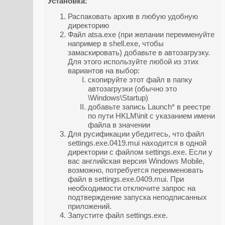
Установка:
Распаковать архив в любую удобную
директорию
Файл atsa.exe (при желании переименуйте
например в shell.exe, чтобы
замаскировать) добавьте в автозагрузку.
Для этого используйте любой из этих
вариантов на выбор:
скопируйте этот файл в папку
автозагрузки (обычно это
\Windows\Startup)
добавьте запись Launch* в реестре
по пути HKLM\init с указанием имени
файла в значении
Для русификации убедитесь, что файл
settings.exe.0419.mui находится в одной
директории с файлом settings.exe. Если у
вас английская версия Windows Mobile,
возможно, потребуется переименовать
файл в settings.exe.0409.mui. При
необходимости отключите запрос на
подтверждение запуска неподписанных
приложений.
Запустите файл settings.exe.