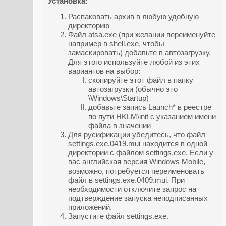
Установка:
Распаковать архив в любую удобную
директорию
Файл atsa.exe (при желании переименуйте
например в shell.exe, чтобы
замаскировать) добавьте в автозагрузку.
Для этого используйте любой из этих
вариантов на выбор:
скопируйте этот файл в папку
автозагрузки (обычно это
\Windows\Startup)
добавьте запись Launch* в реестре
по пути HKLM\init с указанием имени
файла в значении
Для русификации убедитесь, что файл
settings.exe.0419.mui находится в одной
директории с файлом settings.exe. Если у
вас английская версия Windows Mobile,
возможно, потребуется переименовать
файл в settings.exe.0409.mui. При
необходимости отключите запрос на
подтверждение запуска неподписанных
приложений.
Запустите файл settings.exe.