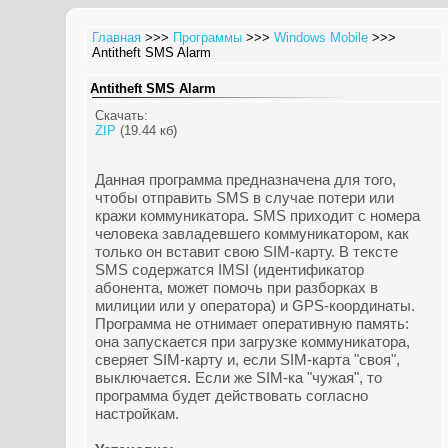
Главная
>>>
Программы
>>>
Windows Mobile
>>>
Antitheft SMS Alarm
Antitheft SMS Alarm
Скачать:
ZIP
(19.44 кб)
Данная программа предназначена для того,
чтобы отправить SMS в случае потери или
кражи коммуникатора. SMS приходит с номера
человека завладевшего коммуникатором, как
только он вставит свою SIM-карту. В тексте
SMS содержатся IMSI (идентификатор
абонента, может помочь при разборках в
милиции или у оператора) и GPS-координаты.
Программа не отнимает оперативную память:
она запускается при загрузке коммуникатора,
сверяет SIM-карту и, если SIM-карта "своя",
выключается. Если же SIM-ка "чужая", то
программа будет действовать согласно
настройкам.