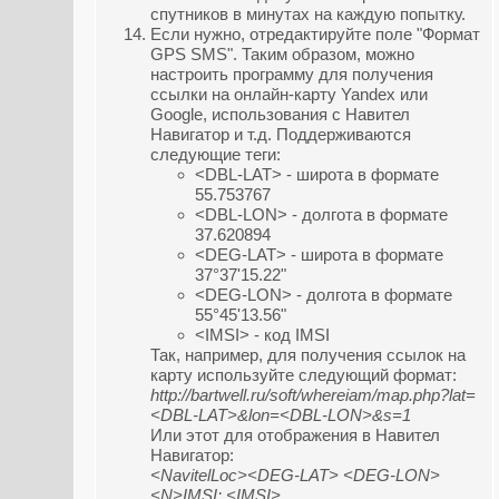
спутников в минутах на каждую попытку.
Если нужно, отредактируйте поле "Формат
GPS SMS". Таким образом, можно
настроить программу для получения
ссылки на онлайн-карту Yandex или
Google, использования с Навител
Навигатор и т.д. Поддерживаются
следующие теги:
<DBL-LAT> - широта в формате
55.753767
<DBL-LON> - долгота в формате
37.620894
<DEG-LAT> - широта в формате
37°37'15.22"
<DEG-LON> - долгота в формате
55°45'13.56"
<IMSI> - код IMSI
Так, например, для получения ссылок на
карту используйте следующий формат:
http://bartwell.ru/soft/whereiam/map.php?lat=
<DBL-LAT>&lon=<DBL-LON>&s=1
Или этот для отображения в Навител
Навигатор:
<NavitelLoc><DEG-LAT> <DEG-LON>
<N>IMSI: <IMSI>