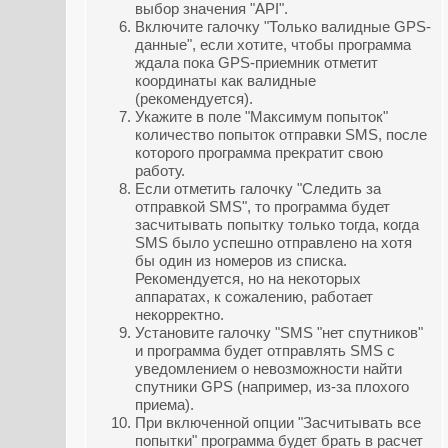
выбор значения "API".
Включите галочку "Только валидные GPS-
данные", если хотите, чтобы программа
ждала пока GPS-приемник отметит
координаты как валидные
(рекомендуется).
Укажите в поле "Максимум попыток"
количество попыток отправки SMS, после
которого программа прекратит свою
работу.
Если отметить галочку "Следить за
отправкой SMS", то программа будет
засчитывать попытку только тогда, когда
SMS было успешно отправлено на хотя
бы один из номеров из списка.
Рекомендуется, но на некоторых
аппаратах, к сожалению, работает
некорректно.
Установите галочку "SMS "нет спутников"
и программа будет отправлять SMS с
уведомлением о невозможности найти
спутники GPS (например, из-за плохого
приема).
При включенной опции "Засчитывать все
попытки" программа будет брать в расчет