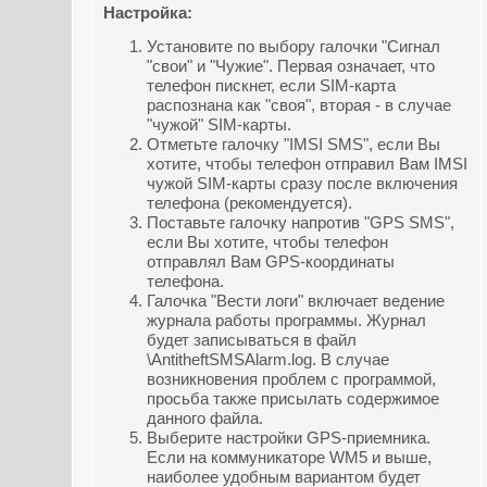
Настройка:
Установите по выбору галочки "Сигнал
"свои" и "Чужие". Первая означает, что
телефон пискнет, если SIM-карта
распознана как "своя", вторая - в случае
"чужой" SIM-карты.
Отметьте галочку "IMSI SMS", если Вы
хотите, чтобы телефон отправил Вам IMSI
чужой SIM-карты сразу после включения
телефона (рекомендуется).
Поставьте галочку напротив "GPS SMS",
если Вы хотите, чтобы телефон
отправлял Вам GPS-координаты
телефона.
Галочка "Вести логи" включает ведение
журнала работы программы. Журнал
будет записываться в файл
\AntitheftSMSAlarm.log. В случае
возникновения проблем с программой,
просьба также присылать содержимое
данного файла.
Выберите настройки GPS-приемника.
Если на коммуникаторе WM5 и выше,
наиболее удобным вариантом будет