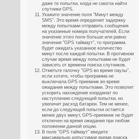
даже те попытки, когда не смогла найти
спутники GPS.
Укажите значение поля "Минут между
SMS". Это время определяет задержку
между попытками отправить сообщения
на указанные номера получателей. Если
значение этого поля больше или равно
значения "GPS таймаут", то программа
будет ожидать указанное количество
минут после каждой попытки. В противном
случае время между попытками не будет
зависеть от времени поиска спутников.
Отметьте галочку "GPS во время паузы",
если хотите, чтобы программа не
выключала GPS приемник во время
ожидания между попытками. Это позволит
ускорить нахождение координат по
наступлению следующей попытки, но
увеличит расход батареи. Тем не менее,
если до следующей попытки остается
менее двух минут, GPS-приемник не будет
отключен на время ожидания при любом
положении данной опции.
В поле "GPS таймаут" введите
максимально допустимое время поиска