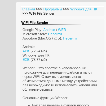
Главная
>>>
Программы
>>>
Windows для ПК
>>> WiFi File Sender
WiFi File Sender
Google Play:
Android
/
WEB
Microsoft Store:
Перейти
AppStore (MacOS / iOS):
Перейти
Android:
APK
(72.24 мб)
Windows для ПК:
EXE
(78.77 мб)
Wender – это простое в использовании
приложение для передачи файлов и папок
через WiFi. С ним вы сможете легко
обмениваться данными между устройствами
без необходимости использовать кабели или
облачные сервисы.
Основные функции Wender:
Быстрая передача файлов любого