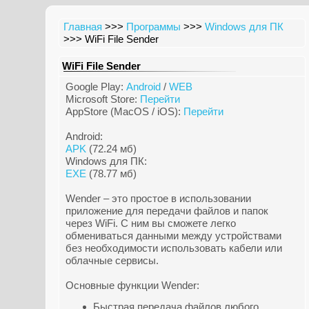
Главная
>>>
Программы
>>>
Windows для ПК
>>> WiFi File Sender
WiFi File Sender
Google Play:
Android
/
WEB
Microsoft Store:
Перейти
AppStore (MacOS / iOS):
Перейти
Android:
APK
(72.24 мб)
Windows для ПК:
EXE
(78.77 мб)
Wender – это простое в использовании
приложение для передачи файлов и папок
через WiFi. С ним вы сможете легко
обмениваться данными между устройствами
без необходимости использовать кабели или
облачные сервисы.
Основные функции Wender:
Быстрая передача файлов любого