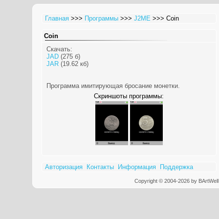
Главная
>>>
Программы
>>>
J2ME
>>> Coin
Coin
Скачать:
JAD
(275 б)
JAR
(19.62 кб)
Программа имитирующая бросание монетки.
Скриншоты программы:
Авторизация
Контакты
Информация
Поддержка
Copyright © 2004-2026 by BArtWell