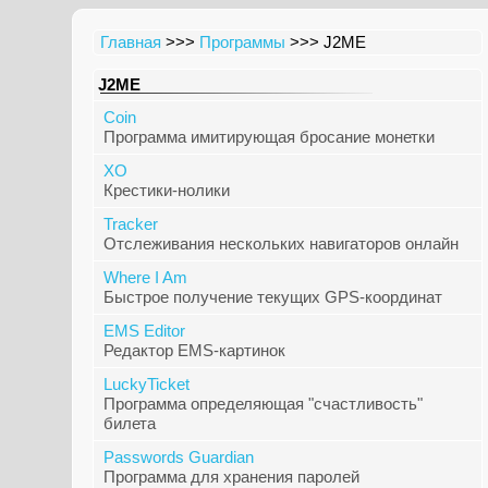
Главная
>>>
Программы
>>> J2ME
J2ME
Coin
Программа имитирующая бросание монетки
XO
Крестики-нолики
Tracker
Отслеживания нескольких навигаторов онлайн
Where I Am
Быстрое получение текущих GPS-координат
EMS Editor
Редактор EMS-картинок
LuckyTicket
Программа определяющая "счастливость"
билета
Passwords Guardian
Программа для хранения паролей