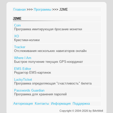
Главная
>>>
Программы
>>> J2ME
J2ME
Coin
Программа имитирующая бросание монетки
XO
Крестики-нолики
Tracker
Отслеживания нескольких навигаторов онлайн
Where I Am
Быстрое получение текущих GPS-координат
EMS Editor
Редактор EMS-картинок
LuckyTicket
Программа определяющая "счастливость" билета
Passwords Guardian
Программа для хранения паролей
Авторизация
Контакты
Информация
Поддержка
Copyright © 2004-2026 by BArtWell