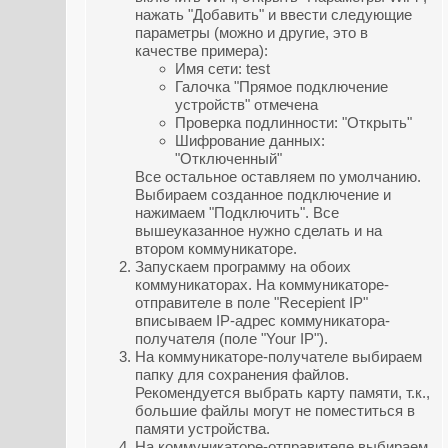
нажать "Добавить" и ввести следующие
параметры (можно и другие, это в
качестве примера):
Имя сети: test
Галочка "Прямое подключение
устройств" отмечена
Проверка подлинности: "Открыть"
Шифрование данных:
"Отключенный"
Все остальное оставляем по умолчанию.
Выбираем созданное подключение и
нажимаем "Подключить". Все
вышеуказанное нужно сделать и на
втором коммуникаторе.
Запускаем программу на обоих
коммуникаторах. На коммуникаторе-
отправителе в поле "Recepient IP"
вписываем IP-адрес коммуникатора-
получателя (поле "Your IP").
На коммуникаторе-получателе выбираем
папку для сохранения файлов.
Рекомендуется выбрать карту памяти, т.к.,
большие файлы могут не поместиться в
памяти устройства.
На коммуникаторе-отправителе выбираем