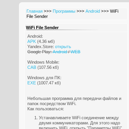
Главная
>>>
Программы
>>>
Android
>>> WiFi
File Sender
WiFi File Sender
Android:
APK
(4.36 мб)
Yandex.Store:
открыть
Google Play:
Android
/
WEB
Windows Mobile:
CAB
(107.56 кб)
Windows для ПК:
EXE
(1007.47 кб)
Небольшая программа для передачи файлов и
папок посредством WiFi.
Как пользоваться:
Устанавливаете WiFi соединение между
двумя коммуникаторами. Для этого надо
включить WiFi, открыть "Параметры WiFi",