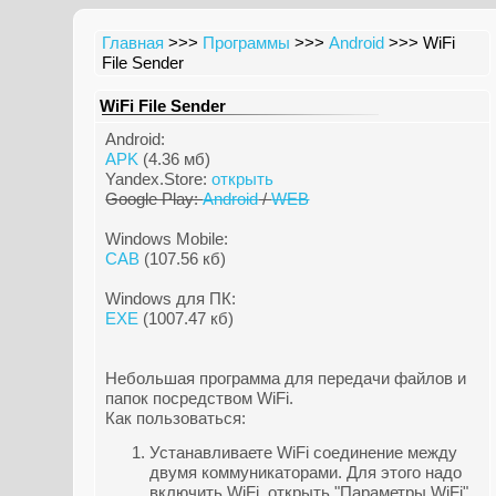
Главная
>>>
Программы
>>>
Android
>>> WiFi
File Sender
WiFi File Sender
Android:
APK
(4.36 мб)
Yandex.Store:
открыть
Google Play:
Android
/
WEB
Windows Mobile:
CAB
(107.56 кб)
Windows для ПК:
EXE
(1007.47 кб)
Небольшая программа для передачи файлов и
папок посредством WiFi.
Как пользоваться:
Устанавливаете WiFi соединение между
двумя коммуникаторами. Для этого надо
включить WiFi, открыть "Параметры WiFi",