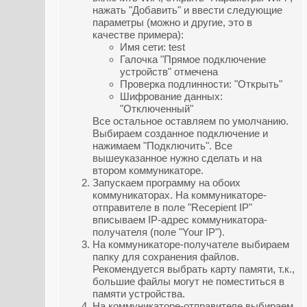
нажать "Добавить" и ввести следующие
параметры (можно и другие, это в
качестве примера):
Имя сети: test
Галочка "Прямое подключение
устройств" отмечена
Проверка подлинности: "Открыть"
Шифрование данных:
"Отключенный"
Все остальное оставляем по умолчанию.
Выбираем созданное подключение и
нажимаем "Подключить". Все
вышеуказанное нужно сделать и на
втором коммуникаторе.
Запускаем программу на обоих
коммуникаторах. На коммуникаторе-
отправителе в поле "Recepient IP"
вписываем IP-адрес коммуникатора-
получателя (поле "Your IP").
На коммуникаторе-получателе выбираем
папку для сохранения файлов.
Рекомендуется выбрать карту памяти, т.к.,
большие файлы могут не поместиться в
памяти устройства.
На коммуникаторе-отправителе выбираем