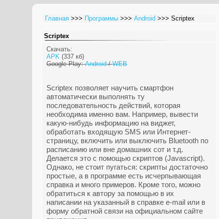
Главная
>>>
Программы
>>>
Android
>>> Scriptex
Scriptex
Скачать:
APK
(337 кб)
Google Play:
Android
/
WEB
Scriptex позволяет научить смартфон
автоматически выполнять ту
последовательность действий, которая
необходима именно вам. Например, вывести
какую-нибудь информацию на виджет,
обработать входящую SMS или Интернет-
страницу, включить или выключить Bluetooth по
расписанию или вне домашних сот и т.д.
Делается это с помощью скриптов (Javascript).
Однако, не стоит пугаться: скрипты достаточно
простые, а в программе есть исчерпывающая
справка и много примеров. Кроме того, можно
обратиться к автору за помощью в их
написании на указанный в справке e-mail или в
форму обратной связи на официальном сайте