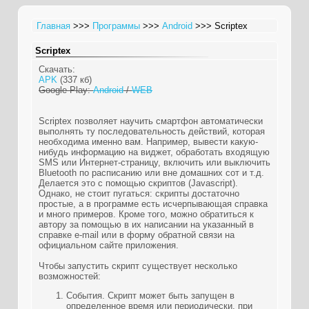
Главная
>>>
Программы
>>>
Android
>>> Scriptex
Scriptex
Скачать:
APK
(337 кб)
Google Play:
Android
/
WEB
Scriptex позволяет научить смартфон автоматически
выполнять ту последовательность действий, которая
необходима именно вам. Например, вывести какую-
нибудь информацию на виджет, обработать входящую
SMS или Интернет-страницу, включить или выключить
Bluetooth по расписанию или вне домашних сот и т.д.
Делается это с помощью скриптов (Javascript).
Однако, не стоит пугаться: скрипты достаточно
простые, а в программе есть исчерпывающая справка
и много примеров. Кроме того, можно обратиться к
автору за помощью в их написании на указанный в
справке e-mail или в форму обратной связи на
официальном сайте приложения.
Чтобы запустить скрипт существует несколько
возможностей:
События. Скрипт может быть запущен в
определенное время или периодически, при