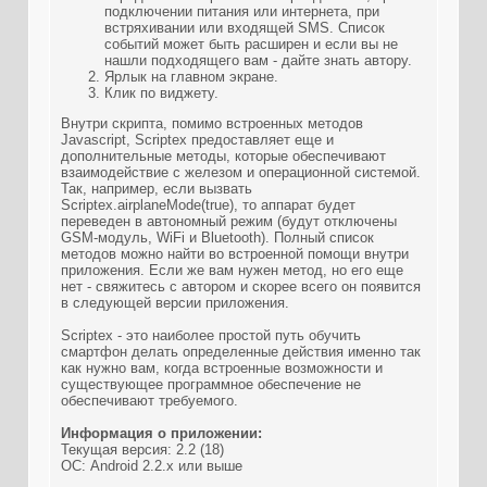
подключении питания или интернета, при
встряхивании или входящей SMS. Список
событий может быть расширен и если вы не
нашли подходящего вам - дайте знать автору.
Ярлык на главном экране.
Клик по виджету.
Внутри скрипта, помимо встроенных методов
Javascript, Scriptex предоставляет еще и
дополнительные методы, которые обеспечивают
взаимодействие с железом и операционной системой.
Так, например, если вызвать
Scriptex.airplaneMode(true), то аппарат будет
переведен в автономный режим (будут отключены
GSM-модуль, WiFi и Bluetooth). Полный список
методов можно найти во встроенной помощи внутри
приложения. Если же вам нужен метод, но его еще
нет - свяжитесь с автором и скорее всего он появится
в следующей версии приложения.
Scriptex - это наиболее простой путь обучить
смартфон делать определенные действия именно так
как нужно вам, когда встроенные возможности и
существующее программное обеспечение не
обеспечивают требуемого.
Информация о приложении:
Текущая версия: 2.2 (18)
ОС: Android 2.2.x или выше