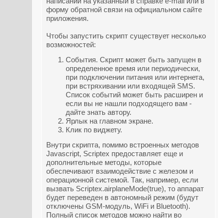
написании на указанный в справке e-mail или в
форму обратной связи на официальном сайте
приложения.
Чтобы запустить скрипт существует несколько
возможностей:
События. Скрипт может быть запущен в
определенное время или периодически,
при подключении питания или интернета,
при встряхивании или входящей SMS.
Список событий может быть расширен и
если вы не нашли подходящего вам -
дайте знать автору.
Ярлык на главном экране.
Клик по виджету.
Внутри скрипта, помимо встроенных методов
Javascript, Scriptex предоставляет еще и
дополнительные методы, которые
обеспечивают взаимодействие с железом и
операционной системой. Так, например, если
вызвать Scriptex.airplaneMode(true), то аппарат
будет переведен в автономный режим (будут
отключены GSM-модуль, WiFi и Bluetooth).
Полный список методов можно найти во