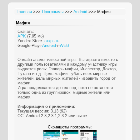
Главная
>>>
Программы
>>>
Android
>>> Мафия
Мафия
Скачать:
APK
(7.95 мб)
Yandex.Store:
открыть
Google Play:
Android
/
WEB
Онлайн аналог известной игры. Вы играете вместе с
другими пользователями и каждому участнику игры
выдается роль: Главарь мафии, Инспектор, Доктор,
Путана и т.д. Цель мафии - убить всех мирных
жителей, цель мирных жителей - избавить город от
мафии.
Игра продолжается до тех пор, пока не останется
только одна из группировок: мирные жители или
мафия.
Информация о приложении:
Текущая версия: 3.13 (92)
ОС: Android 2.3,2.3.1,2.3.2 или выше
Скриншоты программы: