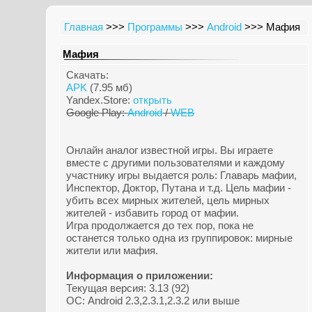
Главная
>>>
Программы
>>>
Android
>>> Мафия
Мафия
Скачать:
APK
(7.95 мб)
Yandex.Store:
открыть
Google Play:
Android
/
WEB
Онлайн аналог известной игры. Вы играете
вместе с другими пользователями и каждому
участнику игры выдается роль: Главарь мафии,
Инспектор, Доктор, Путана и т.д. Цель мафии -
убить всех мирных жителей, цель мирных
жителей - избавить город от мафии.
Игра продолжается до тех пор, пока не
останется только одна из группировок: мирные
жители или мафия.
Информация о приложении:
Текущая версия: 3.13 (92)
ОС: Android 2.3,2.3.1,2.3.2 или выше