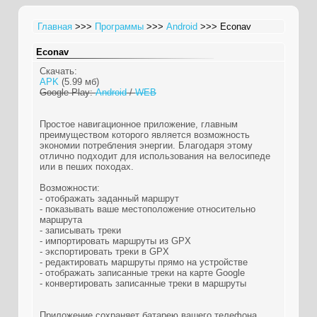
Главная
>>>
Программы
>>>
Android
>>> Econav
Econav
Скачать:
APK
(5.99 мб)
Google Play:
Android
/
WEB
Простое навигационное приложение, главным
преимуществом которого является возможность
экономии потребления энергии. Благодаря этому
отлично подходит для использования на велосипеде
или в пеших походах.
Возможности:
- отображать заданный маршрут
- показывать ваше местоположение относительно
маршрута
- записывать треки
- импортировать маршруты из GPX
- экспортировать треки в GPX
- редактировать маршруты прямо на устройстве
- отображать записанные треки на карте Google
- конвертировать записанные треки в маршруты
Приложение сохраняет батарею вашего телефона