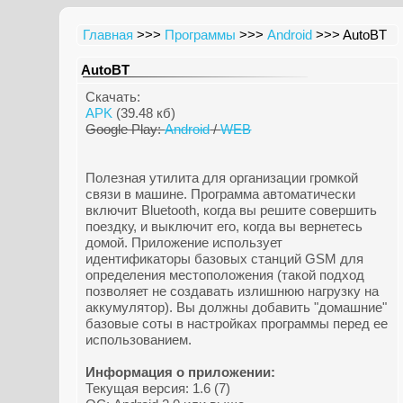
Главная
>>>
Программы
>>>
Android
>>> AutoBT
AutoBT
Скачать:
APK
(39.48 кб)
Google Play:
Android
/
WEB
Полезная утилита для организации громкой
связи в машине. Программа автоматически
включит Bluetooth, когда вы решите совершить
поездку, и выключит его, когда вы вернетесь
домой. Приложение использует
идентификаторы базовых станций GSM для
определения местоположения (такой подход
позволяет не создавать излишнюю нагрузку на
аккумулятор). Вы должны добавить "домашние"
базовые соты в настройках программы перед ее
использованием.
Информация о приложении:
Текущая версия: 1.6 (7)