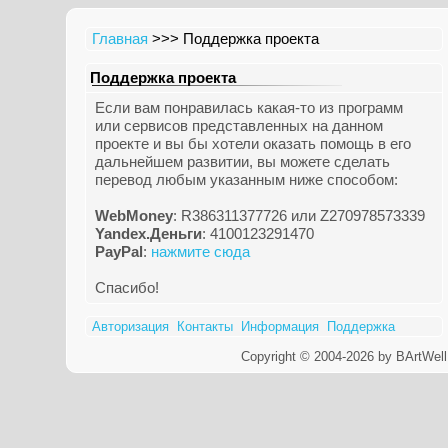
Главная
>>> Поддержка проекта
Поддержка проекта
Если вам понравилась какая-то из программ
или сервисов представленных на данном
проекте и вы бы хотели оказать помощь в его
дальнейшем развитии, вы можете сделать
перевод любым указанным ниже способом:
WebMoney
: R386311377726 или Z270978573339
Yandex.Деньги
: 4100123291470
PayPal
:
нажмите сюда
Спасибо!
Авторизация
Контакты
Информация
Поддержка
Copyright © 2004-2026 by BArtWell