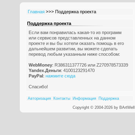
Главная
>>> Поддержка проекта
Поддержка проекта
Если вам понравилась какая-то из программ
или сервисов представленных на данном
проекте и вы бы хотели оказать помощь в его
дальнейшем развитии, вы можете сделать
перевод любым указанным ниже способом:
WebMoney
: R386311377726 или Z270978573339
Yandex.Деньги
: 4100123291470
PayPal
:
нажмите сюда
Спасибо!
Авторизация
Контакты
Информация
Поддержка
Copyright © 2004-2026 by BArtWell