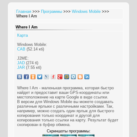
Главная
>>>
Программы
>>>
Windows Mobile
>>>
Where I Am
Where I Am
Карта
Windows Mobile:
CAB
(52.14 кб)
J2ME:
JAD
(274 б)
JAR
(7.55 кб)
Where I Am - маленькая программа, которая быстро
найдет и предоставит ваши GPS-координаты или
местоположение на карте Google в виде ссылки.
В версии для Windows Mobile вы можете создавать
различные ярлыки с различными настройками. Так,
например, можно создать один ярлык для быстрого
копирования только координат и другой для
копирования только ссылки на карту. Результат будет
скопирован в буфер обмена.
Скриншоты программы: