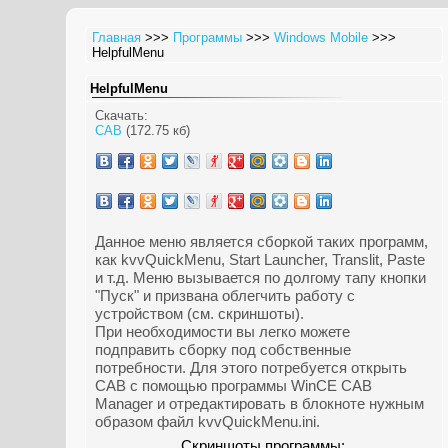
Главная
>>>
Программы
>>>
Windows Mobile
>>>
HelpfulMenu
HelpfulMenu
Скачать:
CAB
(172.75 кб)
Данное меню является сборкой таких программ,
как kvvQuickMenu, Start Launcher, Translit, Paste
и т.д. Меню вызывается по долгому тапу кнопки
"Пуск" и призвана облегчить работу с
устройством (см. скриншоты).
При необходимости вы легко можете
подправить сборку под собственные
потребности. Для этого потребуется открыть
CAB с помощью программы WinCE CAB
Manager и отредактировать в блокноте нужным
образом файл kvvQuickMenu.ini.
Скриншоты программы: