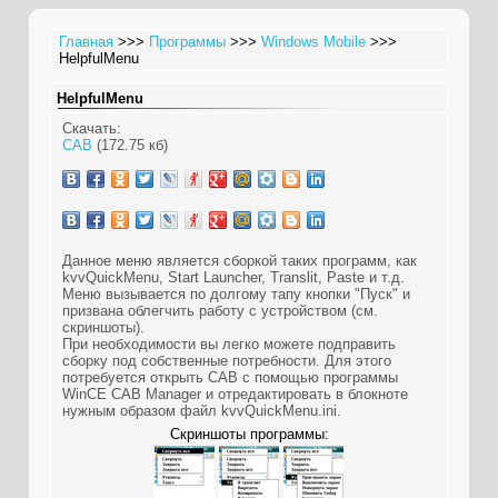
Главная
>>>
Программы
>>>
Windows Mobile
>>>
HelpfulMenu
HelpfulMenu
Скачать:
CAB
(172.75 кб)
Данное меню является сборкой таких программ, как
kvvQuickMenu, Start Launcher, Translit, Paste и т.д.
Меню вызывается по долгому тапу кнопки "Пуск" и
призвана облегчить работу с устройством (см.
скриншоты).
При необходимости вы легко можете подправить
сборку под собственные потребности. Для этого
потребуется открыть CAB с помощью программы
WinCE CAB Manager и отредактировать в блокноте
нужным образом файл kvvQuickMenu.ini.
Скриншоты программы: