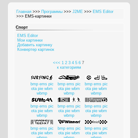
Главная
>>>
Программы
>>>
J2ME
>>>
EMS Editor
>>> EMS-картинки
Спорт
EMS Editor
Мои картинки
Добавить картинку
Конвертер картинок
<<<
1
2
3
4
5
6
7
к категориям
bmp
ems
pic
bmp
ems
pic
bmp
ems
pic
ota
pie
wbm
ota
pie
wbm
ota
pie
wbm
wbmp
wbmp
wbmp
bmp
ems
pic
bmp
ems
pic
bmp
ems
pic
ota
pie
wbm
ota
pie
wbm
ota
pie
wbm
wbmp
wbmp
wbmp
bmp
ems
pic
bmp
ems
pic
bmp
ems
pic
ota
pie
wbm
ota
pie
wbm
ota
pie
wbm
wbmp
wbmp
wbmp