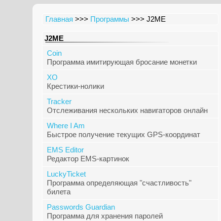
Главная
>>>
Программы
>>> J2ME
J2ME
Coin
Программа имитирующая бросание монетки
XO
Крестики-нолики
Tracker
Отслеживания нескольких навигаторов онлайн
Where I Am
Быстрое получение текущих GPS-координат
EMS Editor
Редактор EMS-картинок
LuckyTicket
Программа определяющая "счастливость"
билета
Passwords Guardian
Программа для хранения паролей