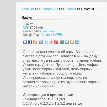
Главная
>>>
Программы
>>>
Android
>>> Мафия
Мафия
Скачать:
APK
(7.95 мб)
Yandex.Store:
открыть
Google Play:
Android
/
WEB
Онлайн аналог известной игры. Вы играете
вместе с другими пользователями и каждому
участнику игры выдается роль: Главарь мафии,
Инспектор, Доктор, Путана и т.д. Цель мафии -
убить всех мирных жителей, цель мирных
жителей - избавить город от мафии.
Игра продолжается до тех пор, пока не
останется только одна из группировок: мирные
жители или мафия.
Информация о приложении:
Текущая версия: 3.13 (92)
ОС: Android 2.3,2.3.1,2.3.2 или выше