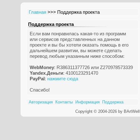
Главная
>>> Поддержка проекта
Поддержка проекта
Если вам понравилась какая-то из программ
или сервисов представленных на данном
проекте и вы бы хотели оказать помощь в его
дальнейшем развитии, вы можете сделать
перевод любым указанным ниже способом:
WebMoney
: R386311377726 или Z270978573339
Yandex.Деньги
: 4100123291470
PayPal
:
нажмите сюда
Спасибо!
Авторизация
Контакты
Информация
Поддержка
Copyright © 2004-2026 by BArtWell